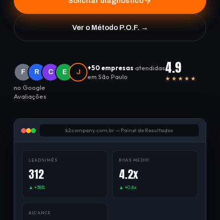
Solicitar diagnóstico
Ver o Método P.O.F. →
4.9
+50 empresas
atendidas
F
R
C
E
J
em São Paulo
★★★★★
no Google
Avaliações
k2company.com.br — Painel de Resultados
LEADS/MÊS
ROAS MÉDIO
312
4.2x
▲ +38%
▲ +0.8x
ALCANCE