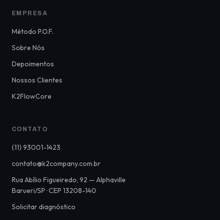
EMPRESA
Método P.O.F.
Sobre Nós
Depoimentos
Nossos Clientes
K2FlowCore
CONTATO
(11) 93001-1423
contato@k2company.com.br
Rua Abílio Figueiredo, 92 — Alphaville
Barueri/SP · CEP 13208-140
Solicitar diagnóstico