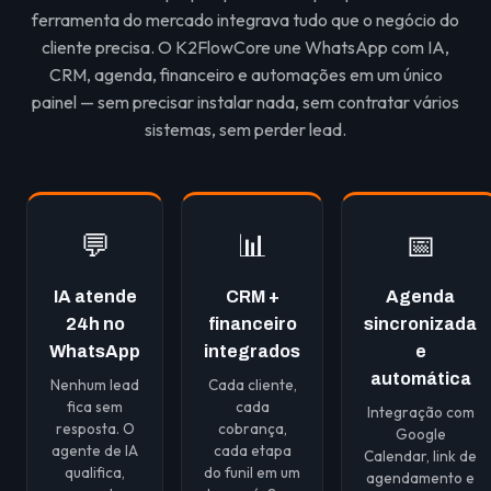
ferramenta do mercado integrava tudo que o negócio do
cliente precisa. O K2FlowCore une WhatsApp com IA,
CRM, agenda, financeiro e automações em um único
painel — sem precisar instalar nada, sem contratar vários
sistemas, sem perder lead.
💬
📊
📅
IA atende
CRM +
Agenda
24h no
financeiro
sincronizada
WhatsApp
integrados
e
automática
Nenhum lead
Cada cliente,
fica sem
cada
Integração com
resposta. O
cobrança,
Google
agente de IA
cada etapa
Calendar, link de
qualifica,
do funil em um
agendamento e