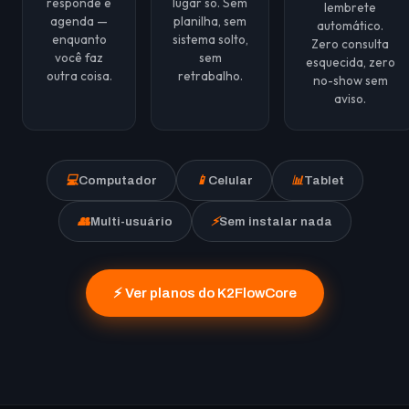
responde e
lugar só. Sem
lembrete
agenda —
planilha, sem
automático.
enquanto
sistema solto,
Zero consulta
você faz
sem
esquecida, zero
outra coisa.
retrabalho.
no-show sem
aviso.
💻
Computador
📱
Celular
📊
Tablet
👥
Multi-usuário
⚡
Sem instalar nada
⚡ Ver planos do K2FlowCore