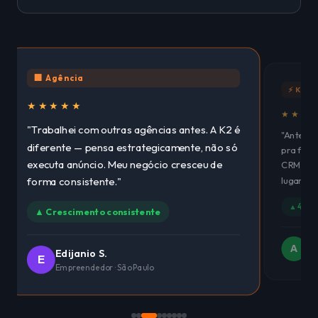
🏢 Agência
⚡ K2Fl
★★★★★
★★★
"Trabalhei com outras agências antes. A K2 é
"Antes e
diferente — pensa estrategicamente, não só
pra faze
executa anúncio. Meu negócio cresceu de
CRM, Wha
lugar. E
forma consistente."
▲ 4 sis
▲ Crescimento consistente
An
A
Edijanio S.
Est
E
Empreendedor · São Paulo