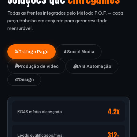
Todas as frentes integradas pelo Método P.O.F. — cada
peça trabalha em conjunto para gerar resultado
mensurável.
📊
Tráfego Pago
📱
Social Media
🎬
Produção de Vídeo
🤖
IA & Automação
🎨
Design
4.2x
ROAS médio alcançado
312+
Leads qualificados/mês