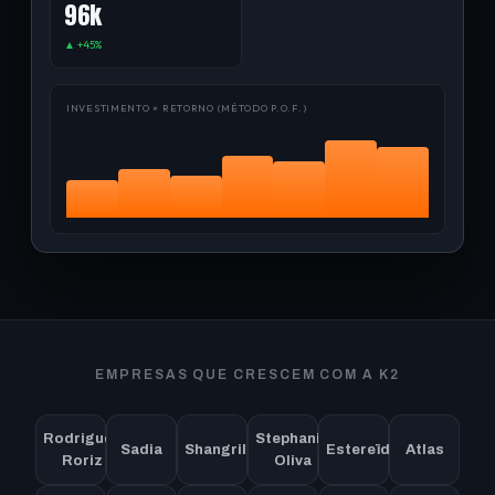
96k
▲ +45%
INVESTIMENTO × RETORNO (MÉTODO P.O.F.)
EMPRESAS QUE CRESCEM COM A K2
Rodrigues
Stephanie
Sadia
Shangrilla
Estereïdi
Atlas
Roriz
Oliva