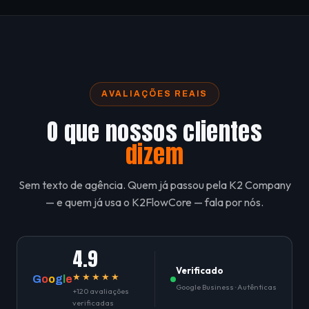
AVALIAÇÕES REAIS
O que nossos clientes
dizem
Sem texto de agência. Quem já passou pela K2 Company
— e quem já usa o K2FlowCore — fala por nós.
4.9
Verificado
★★★★★
G
o
o
g
l
e
Google Business · Autênticas
+120 avaliações
verificadas