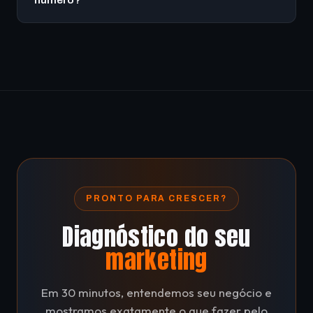
miúda.
Sim. O agente de IA do K2FlowCore conecta ao seu
número de WhatsApp e passa a atender, qualificar e
agendar 24h. A configuração é feita pela nossa
equipe no onboarding.
PRONTO PARA CRESCER?
Diagnóstico do seu
marketing
Em 30 minutos, entendemos seu negócio e
mostramos exatamente o que fazer pelo