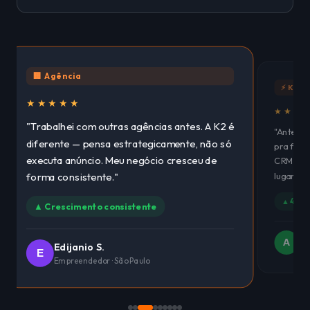
🏢 Agência
⚡ K2Fl
★★★★★
★★★
"Trabalhei com outras agências antes. A K2 é
"Antes e
diferente — pensa estrategicamente, não só
pra faze
executa anúncio. Meu negócio cresceu de
CRM, Wha
lugar. E
forma consistente."
▲ 4 sis
▲ Crescimento consistente
An
A
Edijanio S.
Est
E
Empreendedor · São Paulo