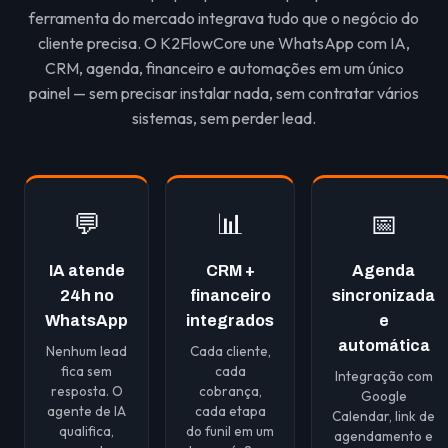
ferramenta do mercado integrava tudo que o negócio do
cliente precisa. O K2FlowCore une WhatsApp com IA,
CRM, agenda, financeiro e automações em um único
painel — sem precisar instalar nada, sem contratar vários
sistemas, sem perder lead.
💬
📊
📅
IA atende
CRM +
Agenda
24h no
financeiro
sincronizada
WhatsApp
integrados
e
automática
Nenhum lead
Cada cliente,
fica sem
cada
Integração com
resposta. O
cobrança,
Google
agente de IA
cada etapa
Calendar, link de
qualifica,
do funil em um
agendamento e