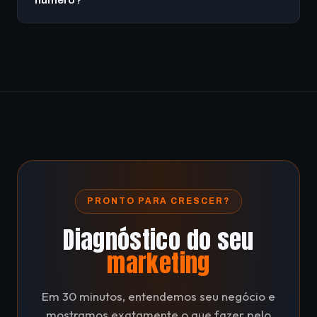
miúda.
Sim. O agente de IA do K2FlowCore conecta ao seu
número de WhatsApp e passa a atender, qualificar e
agendar 24h. A configuração é feita pela nossa
equipe no onboarding.
PRONTO PARA CRESCER?
Diagnóstico do seu
marketing
Em 30 minutos, entendemos seu negócio e
mostramos exatamente o que fazer pelo