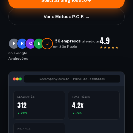
Solicitar diagnóstico
Ver o Método P.O.F. →
4.9
+50 empresas
atendidas
F
R
C
E
J
em São Paulo
★★★★★
no Google
Avaliações
k2company.com.br — Painel de Resultados
LEADS/MÊS
ROAS MÉDIO
312
4.2x
▲ +38%
▲ +0.8x
ALCANCE