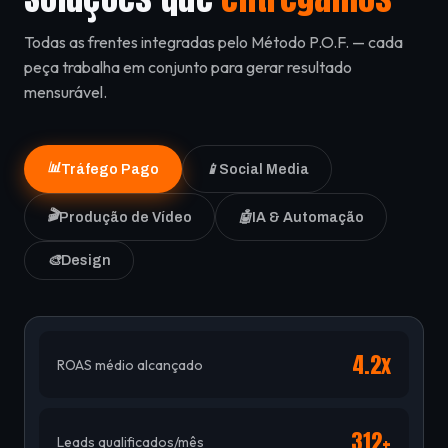
Todas as frentes integradas pelo Método P.O.F. — cada
peça trabalha em conjunto para gerar resultado
mensurável.
📊
Tráfego Pago
📱
Social Media
🎬
Produção de Vídeo
🤖
IA & Automação
🎨
Design
4.2x
ROAS médio alcançado
312+
Leads qualificados/mês