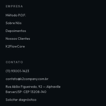
EMPRESA
Método P.O.F.
Sobre Nós
Depoimentos
Nossos Clientes
K2FlowCore
CONTATO
(11) 93001-1423
contato@k2company.com.br
Rua Abílio Figueiredo, 92 — Alphaville
Barueri/SP · CEP 13208-140
Solicitar diagnóstico