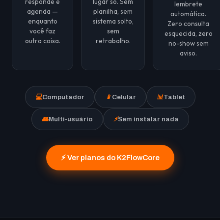
responde e
lugar só. Sem
lembrete
agenda —
planilha, sem
automático.
enquanto
sistema solto,
Zero consulta
você faz
sem
esquecida, zero
outra coisa.
retrabalho.
no-show sem
aviso.
💻
Computador
📱
Celular
📊
Tablet
👥
Multi-usuário
⚡
Sem instalar nada
⚡ Ver planos do K2FlowCore