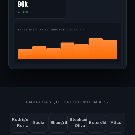
96k
▲ +45%
INVESTIMENTO × RETORNO (MÉTODO P.O.F.)
EMPRESAS QUE CRESCEM COM A K2
Rodrigues
Stephanie
Sadia
Shangrilla
Estereïdi
Atlas
Roriz
Oliva