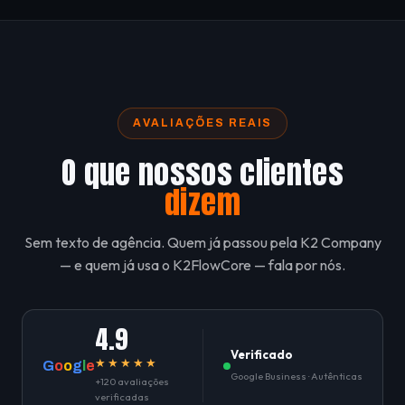
AVALIAÇÕES REAIS
O que nossos clientes
dizem
Sem texto de agência. Quem já passou pela K2 Company
— e quem já usa o K2FlowCore — fala por nós.
4.9
Verificado
★★★★★
G
o
o
g
l
e
Google Business · Autênticas
+120 avaliações
verificadas