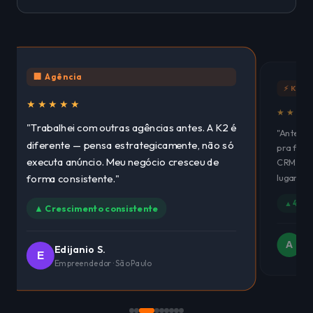
🏢 Agência
⚡ K2Fl
★★★★★
★★★
"Trabalhei com outras agências antes. A K2 é
"Antes e
diferente — pensa estrategicamente, não só
pra faze
executa anúncio. Meu negócio cresceu de
CRM, Wha
lugar. E
forma consistente."
▲ 4 sis
▲ Crescimento consistente
An
A
Edijanio S.
Est
E
Empreendedor · São Paulo