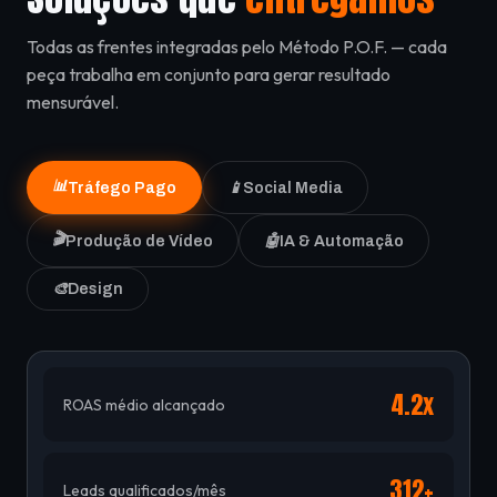
Todas as frentes integradas pelo Método P.O.F. — cada
peça trabalha em conjunto para gerar resultado
mensurável.
📊
Tráfego Pago
📱
Social Media
🎬
Produção de Vídeo
🤖
IA & Automação
🎨
Design
4.2x
ROAS médio alcançado
312+
Leads qualificados/mês