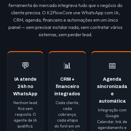
ferramenta do mercado integrava tudo que o negócio do
cliente precisa. O K2FlowCore une WhatsApp com IA,
CRM, agenda, financeiro e automações em um único
painel — sem precisar instalar nada, sem contratar vários
sistemas, sem perder lead.
💬
📊
📅
IA atende
CRM +
Agenda
24h no
financeiro
sincronizada
WhatsApp
integrados
e
automática
Nenhum lead
Cada cliente,
fica sem
cada
Integração com
resposta. O
cobrança,
Google
agente de IA
cada etapa
Calendar, link de
qualifica,
do funil em um
agendamento e