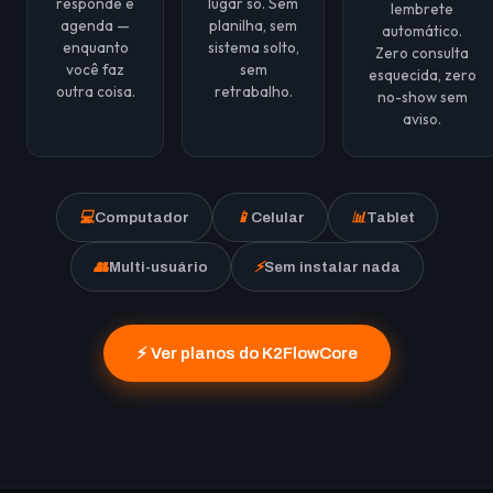
responde e
lugar só. Sem
lembrete
agenda —
planilha, sem
automático.
enquanto
sistema solto,
Zero consulta
você faz
sem
esquecida, zero
outra coisa.
retrabalho.
no-show sem
aviso.
💻
Computador
📱
Celular
📊
Tablet
👥
Multi-usuário
⚡
Sem instalar nada
⚡ Ver planos do K2FlowCore