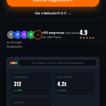
Solicitar diagnóstico
Ver o Método P.O.F. →
4.9
+50 empresas
atendidas
F
R
C
E
J
em São Paulo
★★★★★
no Google
Avaliações
k2company.com.br — Painel de Resultados
LEADS/MÊS
ROAS MÉDIO
312
4.2x
▲ +38%
▲ +0.8x
ALCANCE