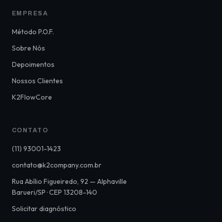
EMPRESA
Método P.O.F.
Sobre Nós
Depoimentos
Nossos Clientes
K2FlowCore
CONTATO
(11) 93001-1423
contato@k2company.com.br
Rua Abílio Figueiredo, 92 — Alphaville
Barueri/SP · CEP 13208-140
Solicitar diagnóstico