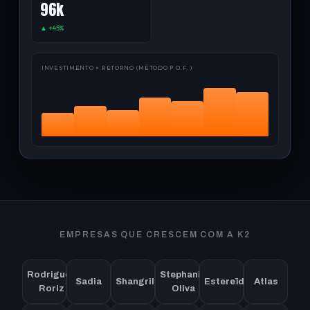
96k
▲ +45%
INVESTIMENTO × RETORNO (MÉTODO P.O.F.)
EMPRESAS QUE CRESCEM COM A K2
Rodrigues
Stephanie
Sadia
Shangrilla
Estereïdi
Atlas
Roriz
Oliva