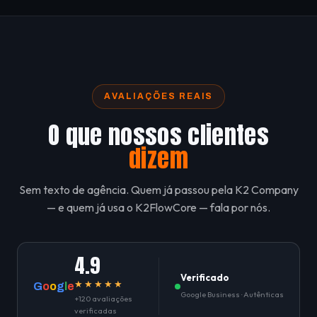
AVALIAÇÕES REAIS
O que nossos clientes
dizem
Sem texto de agência. Quem já passou pela K2 Company
— e quem já usa o K2FlowCore — fala por nós.
4.9
Verificado
★★★★★
G
o
o
g
l
e
Google Business · Autênticas
+120 avaliações
verificadas