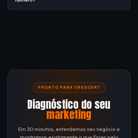
miúda.
Sim. O agente de IA do K2FlowCore conecta ao seu
número de WhatsApp e passa a atender, qualificar e
agendar 24h. A configuração é feita pela nossa
equipe no onboarding.
PRONTO PARA CRESCER?
Diagnóstico do seu
marketing
Em 30 minutos, entendemos seu negócio e
mostramos exatamente o que fazer pelo